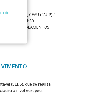
ica de
menta do Vale, CEAU (FAUP) /
EIS 17h20 – 18h30
gética AMORIM ISOLAMENTOS
LVIMENTO
vel (SEDS), que se realiza
ciativa a nível europeu,