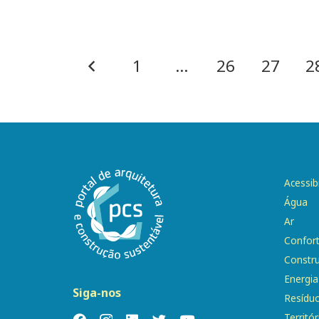
1
…
26
27
2
Acessib
Água
Ar
Confor
Constr
Energia
Siga-nos
Resídu
Territór