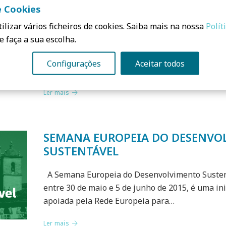
ARQUITETURA E CONSTRUÇÃO
e Cookies
ilizar vários ficheiros de cookies. Saiba mais na nossa
Polít
PROGRAMA 17h00 | Sessão de Abertura: Clara Pi
e faça a sua escolha.
Aline Delgado (PCS) APRESENTAÇÕES DISPONÍV
| Ecoprodutos : Isolamento e eficiência ener
Configurações
Aceitar todos
| Isolamentos em…
Ler mais
SEMANA EUROPEIA DO DESENVO
SUSTENTÁVEL
A Semana Europeia do Desenvolvimento Sustentá
entre 30 de maio e 5 de junho de 2015, é uma ini
apoiada pela Rede Europeia para…
Ler mais