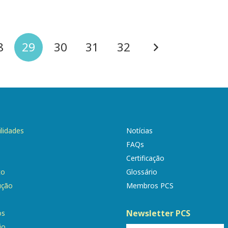
8
29
30
31
32
ilidades
Notícias
FAQs
Certificação
to
Glossário
ução
Membros PCS
Newsletter PCS
os
io