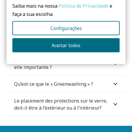
Saiba mais na nossa
Política de Privacidade
e
Comment dois-je orienter ma maison?
faça a sua escolha.
Configurações
Je vais construire une maison. Que dois-je
faire pour en faire un bâtiment plus
durable?
Aceitar todos
Pourquoi la certification (accréditée) est-
elle importante ?
Qu’est-ce que le « Greenwashing » ?
Le placement des protections sur le verre,
doit-il être à l’extérieur ou à l’intérieur?