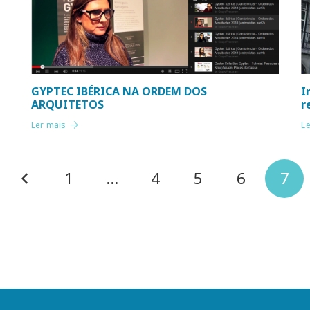
GYPTEC IBÉRICA NA ORDEM DOS
I
ARQUITETOS
r
Ler mais
L
1
…
4
5
6
7