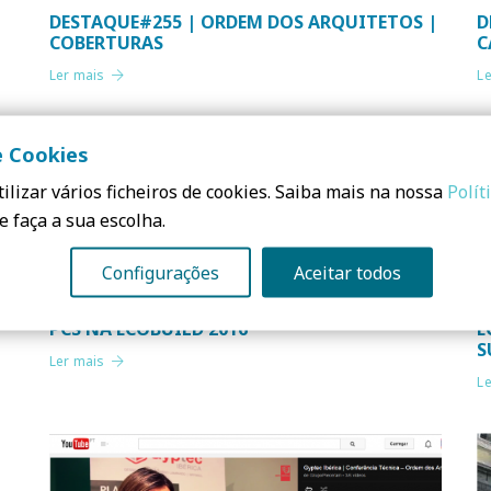
DESTAQUE#255 | ORDEM DOS ARQUITETOS |
D
COBERTURAS
C
Ler mais
L
e Cookies
ilizar vários ficheiros de cookies. Saiba mais na nossa
Polít
e faça a sua escolha.
Configurações
Aceitar todos
PCS NA ECOBUILD 2016
E
S
Ler mais
L