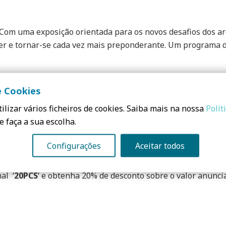
 Com uma exposição orientada para os novos desafios dos ar
scer e tornar-se cada vez mais preponderante. Um programa 
e Cookies
SUSTENTÁVEL
MARCA PRESENÇA
ilizar vários ficheiros de cookies. Saiba mais na nossa
Polít
 a estar presente no
Archi Summit 2018
, dias 12 e 13 de ju
e faça a sua escolha.
Configurações
Aceitar todos
s AQUI.
al ‘
20PCS
‘ e obtenha 20% de desconto sobre o valor anunci