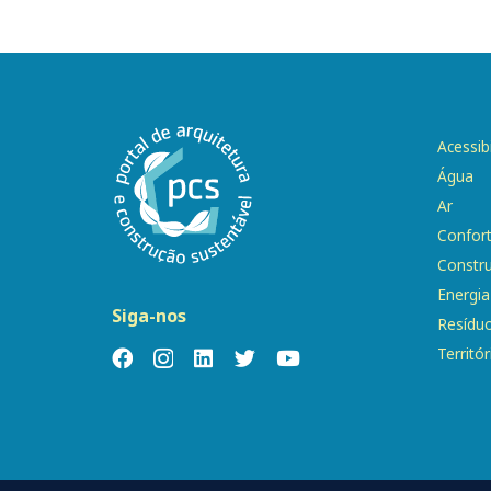
Acessib
Água
Ar
Confor
Constr
Energia
Siga-nos
Resídu
Territór