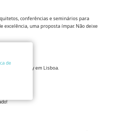
quitetos, conferências e seminários para
de excelência, uma proposta ímpar. Não deixe
ica de
lho no LX Factory em Lisboa.
ado!