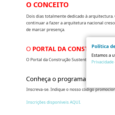
O CONCEITO
Dois dias totalmente dedicado à arquitectura.
continuar a fazer a arquitetura nacional cre
de marcar presença.
Política d
O
PORTAL DA CONSTRUÇÃO 
Estamos a ut
O Portal da Construção Sustentável convida-o
Privacidade
Conheça o programa de evento
Inscreva-se. Indique o nosso código promocion
Inscrições disponíveis AQUI.