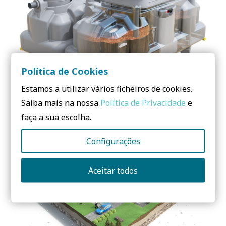
Política de Cookies
Estamos a utilizar vários ficheiros de cookies.
Saiba mais na nossa
Política de Privacidade
e
Biofiltro Ecoflo
faça a sua escolha.
EMPRESA:
PREMIER TECH
Configurações
Aceitar todos