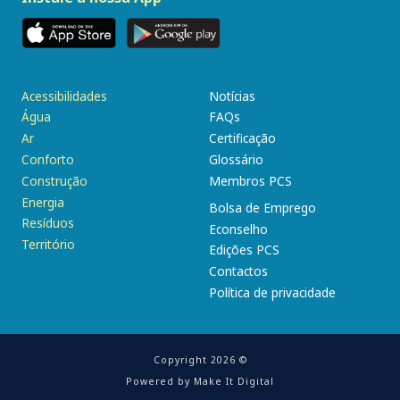
Acessibilidades
Notícias
Água
FAQs
Ar
Certificação
Conforto
Glossário
Construção
Membros PCS
Energia
Bolsa de Emprego
Resíduos
Econselho
Território
Edições PCS
Contactos
Política de privacidade
Copyright 2026 ©
Powered by
Make It Digital