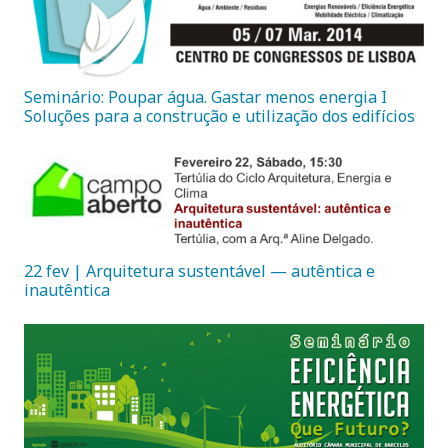
Seminário: Poupar água. Gastar menos energia I
Soluções para a construção e utilização dos edifícios
22 fev | Arquitetura sustentável — autêntica e
inautêntica