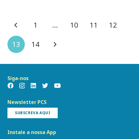
1
…
10
11
12
13
14
Siga-nos
Newsletter PCS
SUBSCREVA AQUI
Instale a nossa App