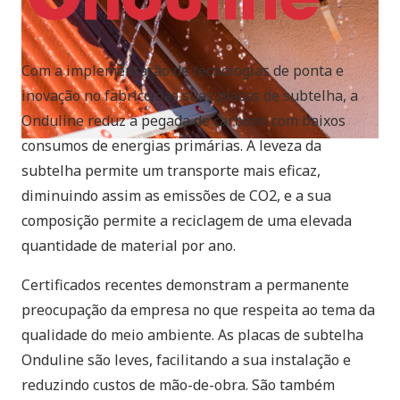
Com a implementação de tecnologias de ponta e
inovação no fabrico das suas placas de subtelha, a
Onduline reduz a pegada de carbono com baixos
consumos de energias primárias. A leveza da
subtelha permite um transporte mais eficaz,
diminuindo assim as emissões de CO2, e a sua
composição permite a reciclagem de uma elevada
quantidade de material por ano.
Certificados recentes demonstram a permanente
preocupação da empresa no que respeita ao tema da
qualidade do meio ambiente. As placas de subtelha
Onduline são leves, facilitando a sua instalação e
reduzindo custos de mão-de-obra. São também