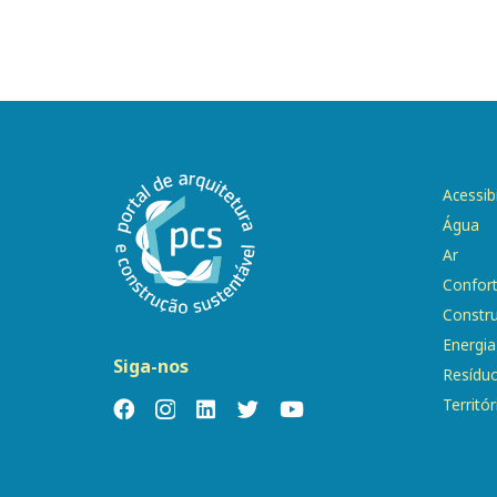
Acessib
Água
Ar
Confor
Constr
Energia
Siga-nos
Resídu
Territór