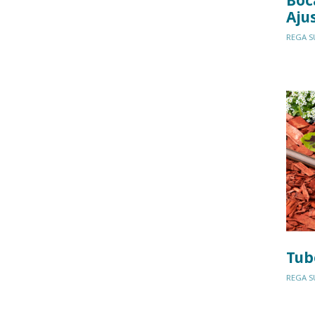
Aju
REGA S
Tub
REGA S