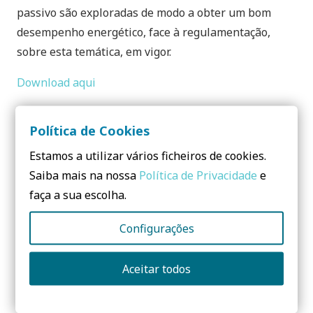
passivo são exploradas de modo a obter um bom
desempenho energético, face à regulamentação,
sobre esta temática, em vigor.
Download aqui
Partilhar:
Política de Cookies
Estamos a utilizar vários ficheiros de cookies.
Saiba mais na nossa
Política de Privacidade
e
faça a sua escolha.
Configurações
Dúvidas? Envie-me uma
mensagem:
Aceitar todos
Nome
*