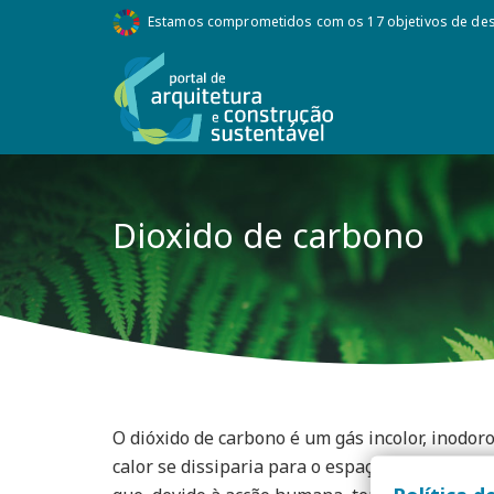
Estamos comprometidos com os 17 objetivos de des
Dioxido de carbono
O dióxido de carbono é um gás incolor, inodor
calor se dissiparia para o espaço. O que torno