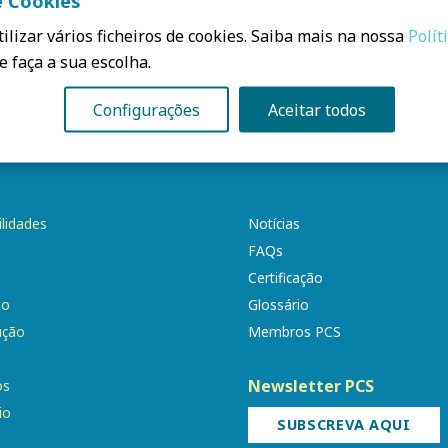
e Cookies
significativamente nas últimas décadas, aumentando as co
principal gás com efeito estufa, tem contribuído para que o c
ilizar vários ficheiros de cookies. Saiba mais na nossa
Polít
 climáticas do planeta.
e faça a sua escolha.
Configurações
Aceitar todos
ilidades
Notícias
FAQs
Certificação
to
Glossário
ução
Membros PCS
Newsletter PCS
os
io
SUBSCREVA AQUI