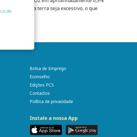
ncentrações de CO2 em aproximadamente 0,5%
alor mantido na terra seja excessivo, o que
ica de
Bolsa de Emprego
Econselho
Edições PCS
Contactos
Política de privacidade
Instale a nossa App