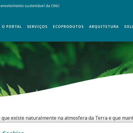
envolvimento sustentável da ONU
O PORTAL
SERVIÇOS
ECOPRODUTOS
ARQUITETURA
SOL
o que existe naturalmente na atmosfera da Terra e que manté
u possível a vida do planeta. A fonte principal de emissões