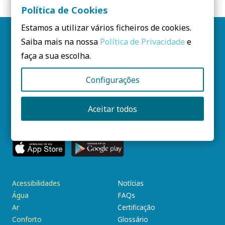
Política de Cookies
Estamos a utilizar vários ficheiros de cookies.
Siga-nos
Saiba mais na nossa
Política de Privacidade
e
faça a sua escolha.
Newsletter PCS
Configurações
SUBSCREVA AQUI
Aceitar todos
Instale a nossa App
Acessibilidades
Notícias
Água
FAQs
Ar
Certificação
Conforto
Glossário