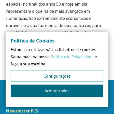
espacial no final dos anos 50 e hoje em dia
representam o que há de mais avançado em
iluminação. São extremamente economicos e
duráveis e a sua luz é pura de uma única cor, para
cada LED. Com um conjunto de LEDs de diferentes
cores (isoladamente podem ser vermelhos, verdes ou
Política de Cookies
azuis) e um sistema de controle elétrico pode-se
Estamos a utilizar vários ficheiros de cookies.
obter qualquer composição de cor, o que permite
Saiba mais na nossa
Política de Privacidade
e
ampla e variada gama de aplicações possíveis em
faça a sua escolha.
arquitetura ou outras actividades.
Configurações
Aceitar todos
Siga-nos
Newsletter PCS