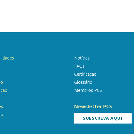
ilidades
Notícias
FAQs
Certificação
to
Glossário
ução
Membros PCS
Newsletter PCS
os
io
SUBSCREVA AQUI