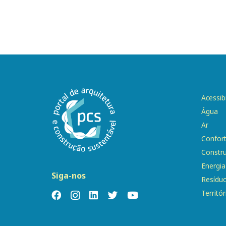
Acessib
Água
Ar
Confor
Constr
Energia
Siga-nos
Resídu
Territór