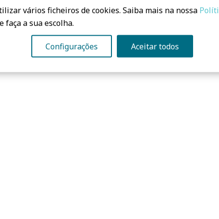
uzes fixas devem ser de baixo consumo.
ilizar vários ficheiros de cookies. Saiba mais na nossa
Polít
e faça a sua escolha.
s luzes fixas devem ser de baixo consumo.
Configurações
Aceitar todos
xpandida