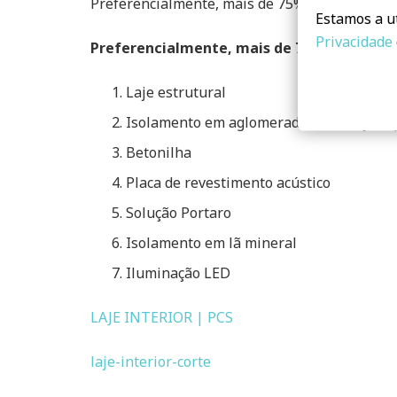
Preferencialmente, mais de 75% de todas as l
Estamos a ut
Privacidade
Preferencialmente, mais de 75% de todas a
Laje estrutural
Isolamento em aglomerado de cortiça e
Betonilha
Placa de revestimento acústico
Solução Portaro
Isolamento em lã mineral
Iluminação LED
LAJE INTERIOR | PCS
laje-interior-corte