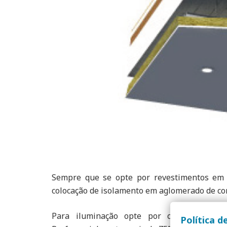
Sempre que se opte por revestimentos em ma
colocação de isolamento em aglomerado de cort
Para iluminação opte por colocar acess
Política d