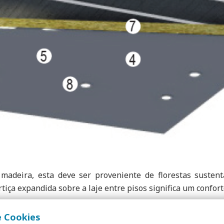
deira, esta deve ser proveniente de florestas sustentáve
iça expandida sobre a laje entre pisos significa um confort
órios dedicados especificamente à iluminação que só
e Cookies