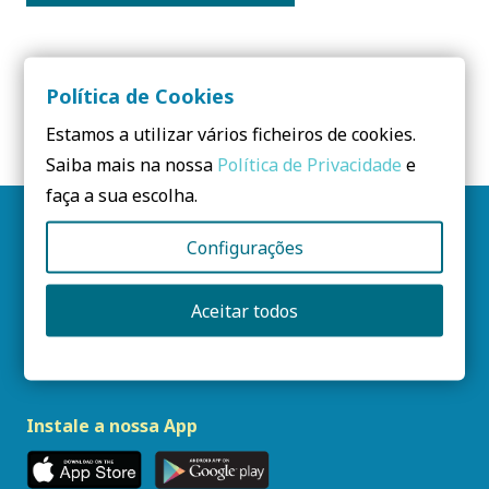
Subscrição por um período anual :
15€
/ ano ;
Política de Cookies
Estamos a utilizar vários ficheiros de cookies.
Saiba mais na nossa
Política de Privacidade
e
faça a sua escolha.
Siga-nos
Configurações
Aceitar todos
Newsletter PCS
SUBSCREVA AQUI
Instale a nossa App