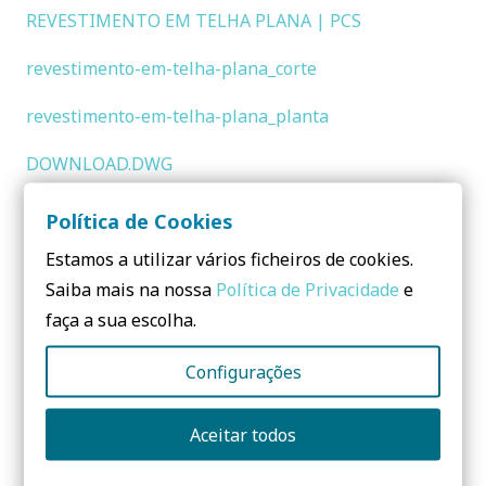
REVESTIMENTO EM TELHA PLANA | PCS
revestimento-em-telha-plana_corte
revestimento-em-telha-plana_planta
DOWNLOAD.DWG
Política de Cookies
Partilhar:
Estamos a utilizar vários ficheiros de cookies.
Saiba mais na nossa
Política de Privacidade
e
faça a sua escolha.
Configurações
Dúvidas? Envie-me uma
mensagem:
Aceitar todos