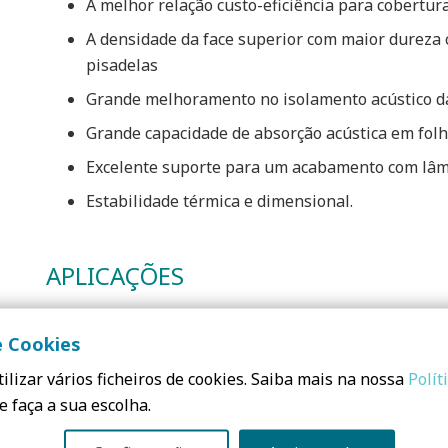
A melhor relação custo-eficiência para cobertu
A densidade da face superior com maior dureza c
pisadelas
Grande melhoramento no isolamento acústico da
Grande capacidade de absorção acústica em folh
Excelente suporte para um acabamento com lâmi
Estabilidade térmica e dimensional.
APLICAÇÕES
De Instalação rápida e fácil, só requer 1 fixação. 
e Cookies
acústico em telhados de metal leves e de baixa man
e sintéticas.
ilizar vários ficheiros de cookies. Saiba mais na nossa
Polít
e faça a sua escolha.