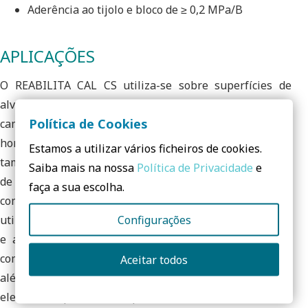
Aderência ao tijolo e bloco de ≥ 0,2 MPa/B
APLICAÇÕES
O REABILITA CAL CS utiliza-se sobre superfícies de
alvenarias antigas, em sistemas de renovação, como
Política de Cookies
camada de consolidação para estabilização e
homogeneização dos suportes. Em alternativa este
Estamos a utilizar vários ficheiros de cookies.
também pode utilizado quando é necessário a execução
Saiba mais na nossa
Política de Privacidade
e
de um chapisco em suportes pouco absorventes e ou
faça a sua escolha.
com necessidade de regulação da absorção de água. A
Configurações
utilização exclusiva do ligante de Cal Hidráulica Natural
e a sua composição especial resulta numa excelente
compatibilidade com os suportes antigos, onde para
Aceitar todos
além da compatibilidade física e mecânica se destaca a
elevada compatibilidade química.