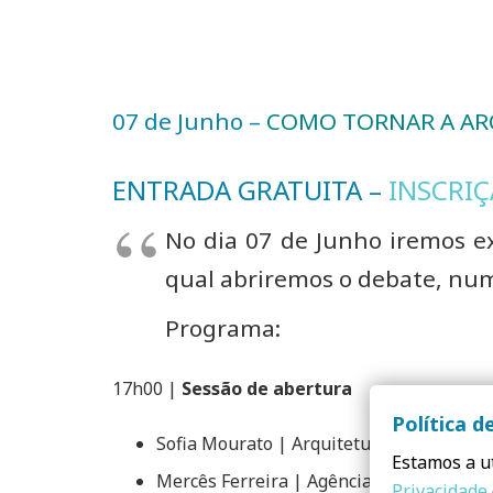
07 de Junho –
COMO TORNAR A ARQ
ENTRADA GRATUITA –
INSCRIÇ
No dia 07 de Junho iremos ex
qual abriremos o debate, nu
Programa:
17h00 |
Sessão de abertura
Política d
Sofia Mourato | Arquiteturas Film Festiv
Estamos a ut
Mercês Ferreira | Agência Portuguesa d
Privacidade