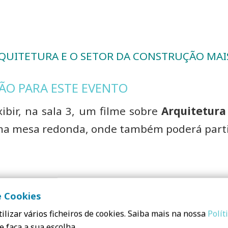
UITETURA E O SETOR DA CONSTRUÇÃO MAIS
ÃO PARA ESTE EVENTO
ibir, na sala 3, um filme sobre
Arquitetura
ma mesa redonda, onde também poderá parti
e Cookies
al
ilizar vários ficheiros de cookies. Saiba mais na nossa
Polít
e Ambiente
e faça a sua escolha.