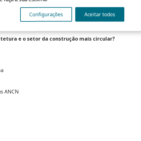
Configurações
Aceitar todos
onomia Circular
etura e o setor da construção mais circular?
oa
cus ANCN