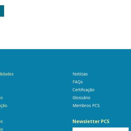
ilidades
Notícias
FAQs
Certificação
to
Glossário
ução
Membros PCS
Newsletter PCS
os
io