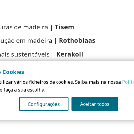
turas de madeira |
Tisem
trução em madeira |
Rothoblaas
ais sustentáveis |
Kerakoll
ínio reciclado pós-consumo |
Technal
e Cookies
da |
Umbelino Monteiro
ilizar vários ficheiros de cookies. Saiba mais na nossa
Polít
e faça a sua escolha.
s
Configurações
Aceitar todos