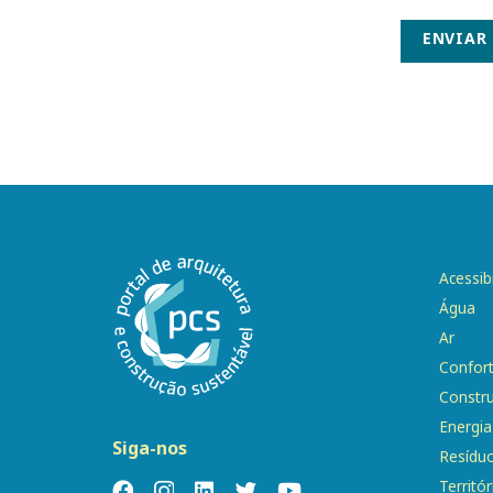
ENVIAR
Acessib
Água
Ar
Confor
Constr
Energia
Siga-nos
Resídu
Territór