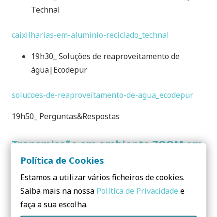
Technal
caixilharias-em-aluminio-reciclado_technal
19h30_ Soluções de reaproveitamento de
àgua|Ecodepur
solucoes-de-reaproveitamento-de-agua_ecodepur
19h50_ Perguntas&Respostas
Transmissão em ambiente ZOOM em
direto via Facebook
Política de Cookies
Apoio:
Estamos a utilizar vários ficheiros de cookies.
Saiba mais na nossa
Política de Privacidade
e
faça a sua escolha.