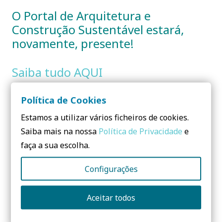
O Portal de Arquitetura e
Construção Sustentável estará,
novamente, presente!
Saiba tudo AQUI
Política de Cookies
Partilhar:
Estamos a utilizar vários ficheiros de cookies.
Saiba mais na nossa
Política de Privacidade
e
faça a sua escolha.
Configurações
Dúvidas? Envie-me uma
mensagem:
Aceitar todos