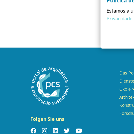
Política d
Estamos a ut
Privacidade
Das Por
Dienst
Öko-Pr
Archite
Konstr
Forsch
Folgen Sie uns