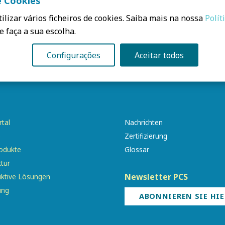
e Cookies
ilizar vários ficheiros de cookies. Saiba mais na nossa
Polít
e faça a sua escolha.
Configurações
Aceitar todos
tal
Nachrichten
e
Zertifizierung
odukte
Glossar
ktur
Newsletter PCS
uktive Lösungen
ung
ABONNIEREN SIE HIE