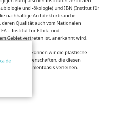
gigen europäischen Instituten zertifiziert
ubiologie und -ökologie) und IBN (Institut für
ie nachhaltige Architekturbranche.
, deren Qualität auch vom Nationalen
A – Institut für Ethik- und
hem Gebiet vertreten ist, anerkannt wird.
ACALCE-Reihe können wir die plastische
rvorheben, Eigenschaften, die diesen
ica de
odukten auf Zementbasis verleihen.