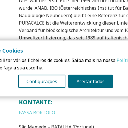
Dies war der erste Putz, der 1999 von drei unabhän
wurde: ANAB, IBO (Österreichisches Institut für Ba
Baubiologie Neubeuern) bleibt eine Referenz für d
PURACALCE ist die Weiterentwicklung dieser Linie
Verband für bioökologische Architektur und vom ICE
Umweltzertifizierung, das seit 1989 auf italienisc
e Cookies
Unter den Vorteilen der Mörtel und Putze der PUR
Konsistenz und den niedrigen Elastizitätsmodul he
ilizar vários ficheiros de cookies. Saiba mais na nossa
Polít
Produkten Anwendungsvorteile im Vergleich zu Pr
e faça a sua escolha.
Configurações
Aceitar todos
KONTAKTE:
FASSA BORTOLO
São Mamede – BATALHA (Portugal)