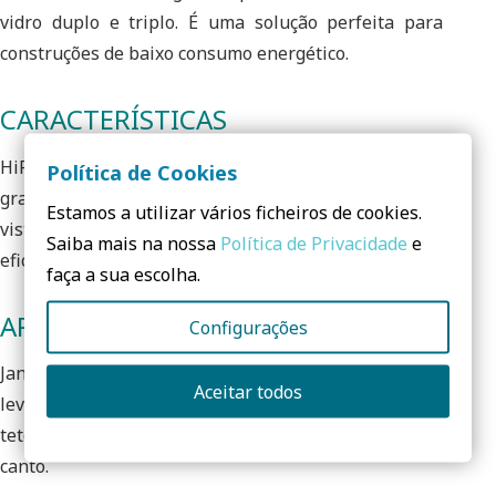
vidro duplo e triplo. É uma solução perfeita para
construções de baixo consumo energético.
CARACTERÍSTICAS
HiFinity é o nosso sistema de correr premium com
Política de Cookies
grandes painéis de vidro do chão ao teto para uma
Estamos a utilizar vários ficheiros de cookies.
vista infinita, com toda a segurança, conforto e
Saiba mais na nossa
Política de Privacidade
e
eficiência.
faça a sua escolha.
APLICAÇÕES
Configurações
Janelas de correr de design ultra-slim, com aparência
Aceitar todos
leve e elegante. Totalmente transparente do chão ao
teto, ao longo de toda a fachada, incluindo solução de
canto.