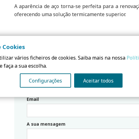
A aparência de aço torna-se perfeita para a renovaç
oferecendo uma solução termicamente superior.
Precisa saber mais? Contacte-nos!
e Cookies
ilizar vários ficheiros de cookies. Saiba mais na nossa
Polít
e faça a sua escolha.
PEDIDO DE CONTACTO
Configurações
Aceitar todos
Email
Email_parceiro
A sua mensagem