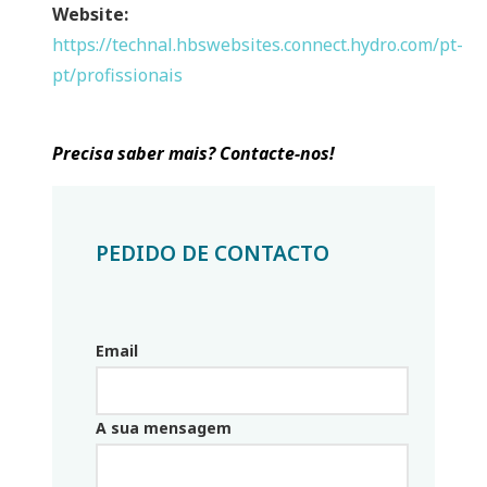
Website:
https://technal.hbswebsites.connect.hydro.com/pt-
pt/profissionais
Precisa saber mais? Contacte-nos!
PEDIDO DE CONTACTO
Email
Email_parceiro
A sua mensagem