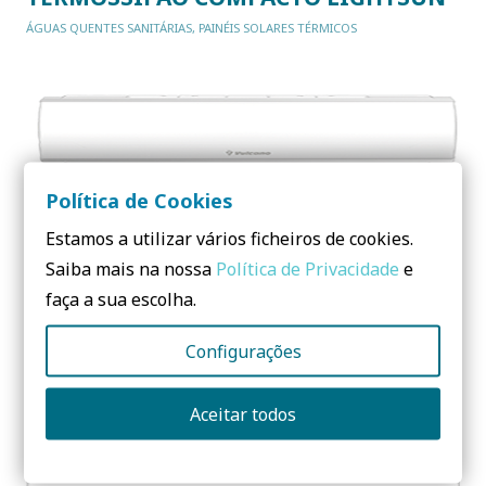
ÁGUAS QUENTES SANITÁRIAS
,
PAINÉIS SOLARES TÉRMICOS
Política de Cookies
Estamos a utilizar vários ficheiros de cookies.
Saiba mais na nossa
Política de Privacidade
e
faça a sua escolha.
AR CONDICIONADO R32 MULTI-SPLIT
Configurações
EASY 2 COOL
CLIMATIZAÇÃO
Aceitar todos