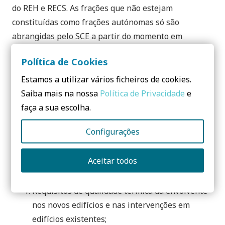
do REH e RECS. As frações que não estejam
constituídas como frações autónomas só são
abrangidas pelo SCE a partir do momento em
que são dadas em locação.
Política de Cookies
Regulamento do Desempenho
Estamos a utilizar vários ficheiros de cookies.
Energético Dos Edifícios De
Saiba mais na nossa
Política de Privacidade
e
Habitação (REH)
faça a sua escolha.
O REH – Assume posição de destaque, o
Configurações
comportamento térmico e a eficiência dos sistemas
técnicos dos edifícios. Como tal, para cumprimento
Aceitar todos
destes objetivos o Regulamento estabelece:
Requisitos de qualidade térmica da envolvente
nos novos edifícios e nas intervenções em
edifícios existentes;