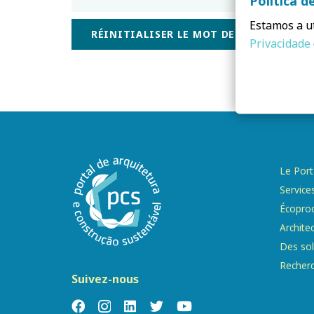
Política d
Estamos a ut
Privacidade
Le Port
Service
Écoprod
Archite
Des sol
Recher
Suivez-nous