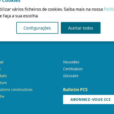
e Cookies
ilizar vários ficheiros de cookies. Saiba mais na nossa
Polít
e faça a sua escolha.
Configurações
Aceitar todos
ail
Nouvelles
s
Certification
uits
Glossaire
cture
Bulletin PCS
utions constructives
che
ABONNEZ-VOUS ICI