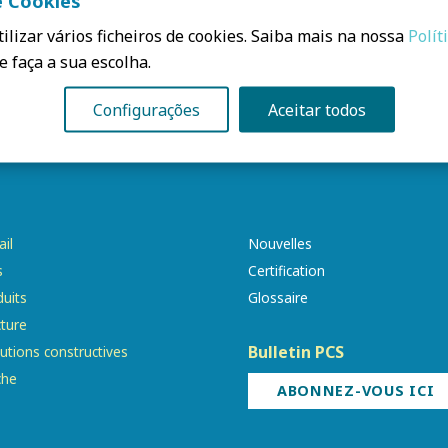
e Cookies
ilizar vários ficheiros de cookies. Saiba mais na nossa
Polít
e faça a sua escolha.
Configurações
Aceitar todos
ail
Nouvelles
s
Certification
uits
Glossaire
cture
Bulletin PCS
utions constructives
che
ABONNEZ-VOUS ICI