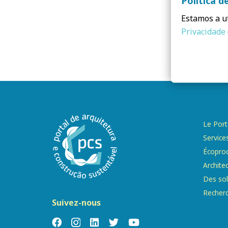
Política d
Estamos a ut
Privacidade
Le Port
Service
Écoprod
Archite
Des sol
Recher
Suivez-nous