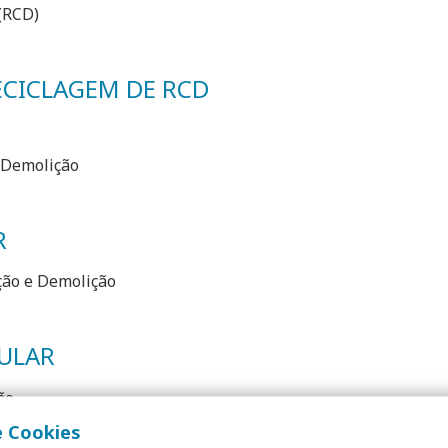
(RCD)
ECICLAGEM DE RCD
 Demolição
R
ção e Demolição
ULAR
ão
e Cookies