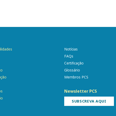
ilidades
Notícias
FAQs
Certificação
to
Glossário
ução
Membros PCS
Newsletter PCS
os
io
SUBSCREVA AQUI