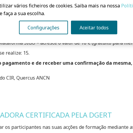
ilizar vários ficheiros de cookies. Saiba mais na nossa
Polít
e faça a sua escolha.
(isento de IVA)
Configurações
Aceitar todos
lataforma SIGO – acresce o valor de 10 € (gratuito para m
e realize: 15.
s o pagamento e de receber uma confirmação da mesma, p
 do CIR, Quercus ANCN
ADORA CERTIFICADA PELA DGERT
nar os participantes nas suas acções de formação mediante a