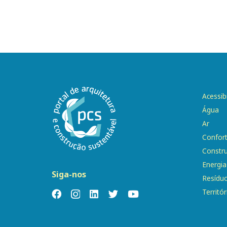
Acessib
Água
Ar
Confor
Constr
Energia
Siga-nos
Resídu
Territór