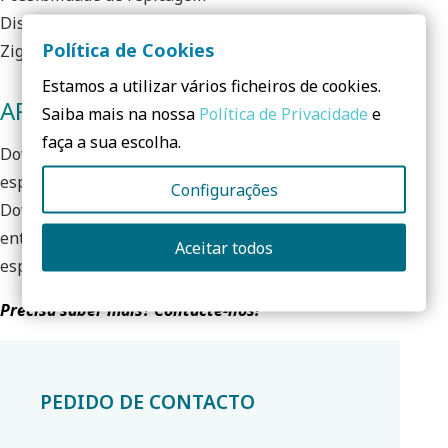
Disponível com driver on/off, driver DALI 2.0 IoT ou
Política de Cookies
Zigbee 3.0
Estamos a utilizar vários ficheiros de cookies.
APLICAÇÕES
Saiba mais na nossa
Política de Privacidade
e
faça a sua escolha.
Downlight ideal para aplicações de escritório,
especialmente para locais de trabalho com monitores. O
Configurações
Downlight UGR19 também é a escolha adequada para
entradas e corredores, casas de banho, cozinhas e
Aceitar todos
espaços exteriores abrigadas devido ao IP54.
Precisa saber mais? Contacte-nos!
PEDIDO DE CONTACTO