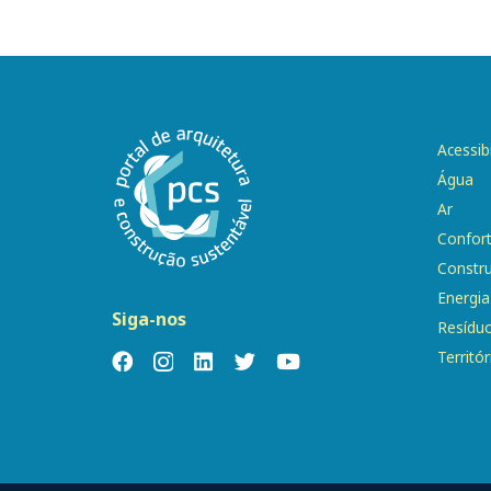
Acessib
Água
Ar
Confor
Constr
Energia
Siga-nos
Resídu
Territór