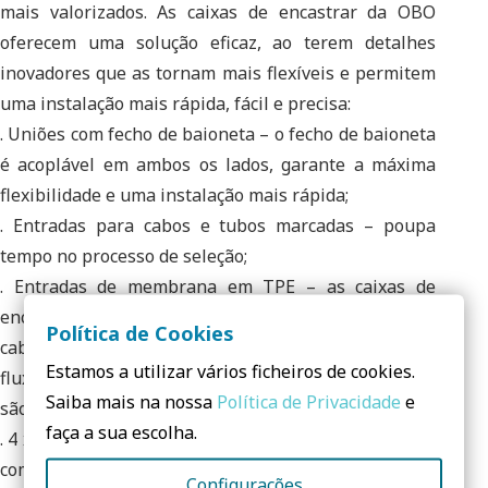
mais valorizados. As caixas de encastrar da OBO
oferecem uma solução eficaz, ao terem detalhes
inovadores que as tornam mais flexíveis e permitem
uma instalação mais rápida, fácil e precisa:
. Uniões com fecho de baioneta – o fecho de baioneta
é acoplável em ambos os lados, garante a máxima
flexibilidade e uma instalação mais rápida;
. Entradas para cabos e tubos marcadas – poupa
tempo no processo de seleção;
. Entradas de membrana em TPE – as caixas de
encastrar herméticas são fáceis de perfurar com
Política de Cookies
cabos e tubos (sem ferramentas adicionais) e os
Estamos a utilizar vários ficheiros de cookies.
fluxos de ar, as perdas de calor e o efeito de chaminé
Saiba mais na nossa
Política de Privacidade
e
são evitados;
faça a sua escolha.
. 4 x 3 cúpulas de parafusos – 4 cúpulas de parafusos
com 3 aberturas, permitem sempre um alinhamento
Configurações