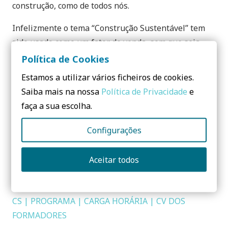
construção, como de todos nós.
Infelizmente o tema “Construção Sustentável” tem
sido usado como um fator de venda, sem que seja
conhecida a verdadeira essência do que é a
Política de Cookies
construção sustentável. É necessário pensar os
Estamos a utilizar vários ficheiros de cookies.
nossos edifícios com vista a um menor consumo
Saiba mais na nossa
Política de Privacidade
e
energético, mas não só na energia devemos pensar.
faça a sua escolha.
Existem outros recursos, como a água e minimização
de consumo de recursos para produtos, que devem
Configurações
ser ponderados ao longo de toda a vida útil do
edifício.
Aceitar todos
É esta informação que pretendemos veicular.
CS | PROGRAMA | CARGA HORÁRIA | CV DOS
FORMADORES