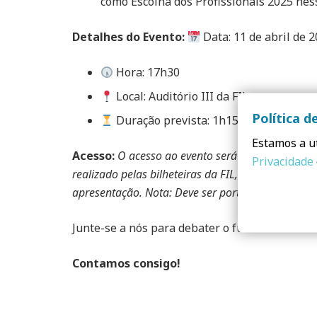
como Escolha dos Profissionais 2025 ne
Detalhes do Evento:
Data: 11 de abril de 
Hora: 17h30
Local: Auditório III da FIL
Política d
Duração prevista: 1h15min
Estamos a ut
Acesso:
O acesso ao evento será gratuito, no ent
Privacidade
realizado pelas bilheteiras da FIL, situadas na e
apresentação. Nota: Deve ser portador de um bilh
Junte-se a nós para debater o futuro da const
Contamos consigo!