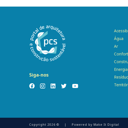
Acessib
Água
Ar
Confor
Constr
Energia
Siga-nos
Resídu
Territór
Copyright 2026 ©
|
Powered by
Make It Digital