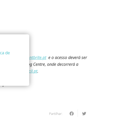
ica de
entotermico.eventbrite.pt
e o acesso deverá ser
ão 1 até ao Meeting Centre, onde decorrerá a
ra
marketing@
secil
.pt
.
nça.
Partilhar: