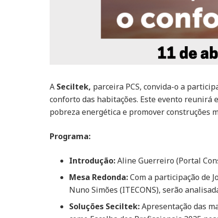
A
Secil
tek,
parceira PCS, convida-o a partici
conforto das habitações. Este evento reunirá
pobreza energética e promover construções ma
Programa:
Introdução:
Aline Guerreiro (Portal Con
Mesa Redonda:
Com a participação de J
Nuno Simões (ITECONS), serão analisadas 
Soluções
Secil
tek:
Apresentação das mai