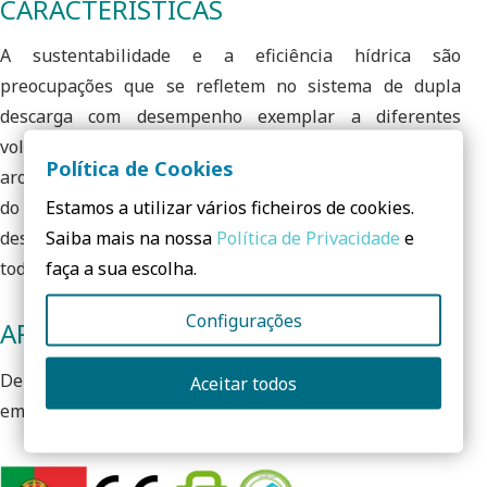
CARACTERÍSTICAS
A sustentabilidade e a eficiência hídrica são
preocupações que se refletem no sistema de dupla
descarga com desempenho exemplar a diferentes
volumes (2-4L, 3-4.5l e 6-3L). A ausência do tradicional
Política de Cookies
aro fechado garante a lavagem e higienização perfeita
Estamos a utilizar vários ficheiros de cookies.
do interior da sanita, características intrínsecas do
Saiba mais na nossa
Política de Privacidade
e
design e funcionamento do sistema rimflush que equipa
faça a sua escolha.
todas as sanitas.
Configurações
APLICAÇÕES
De instalação fácil e rápida, é ideal para casas de banho
Aceitar todos
em espaços públicos e privados.