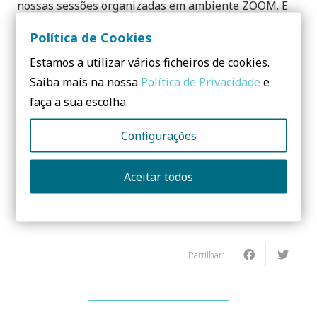
nossas sessões organizadas em ambiente ZOOM. E
não precisa ser arquiteto!!! Esta partilha de
Política de Cookies
conhecimento, tem como objetivo esclarecer todo os
Estamos a utilizar vários ficheiros de cookies.
participantes, a saberem decidir, na altura de
Saiba mais na nossa
Política de Privacidade
e
escolher/especificar produtos e materiais para a
faça a sua escolha.
construção, seja numa simples
remodelação/manutenção ou (o arquiteto) num
Configurações
projeto de arquitetura.
Aceitar todos
Fique atento. Estas segundas feiras
especiais, chegam já em fevereiro 2021!
Partilhar: