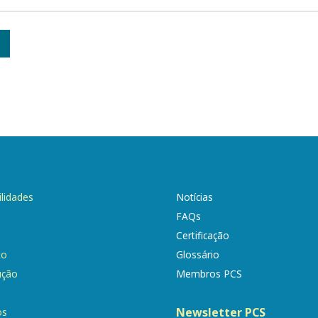
ilidades
Notícias
FAQs
Certificação
to
Glossário
ução
Membros PCS
Newsletter PCS
os