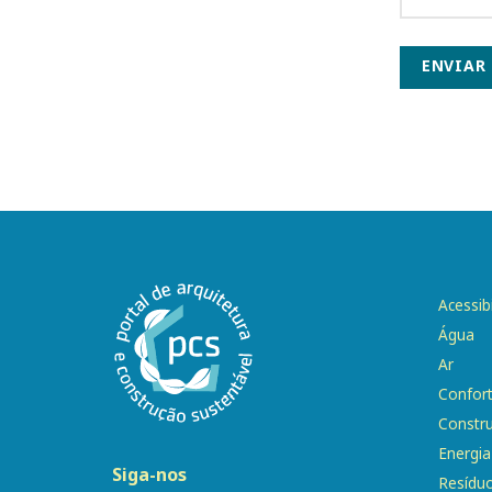
ENVIAR
Acessib
Água
Ar
Confor
Constr
Energia
Siga-nos
Resídu