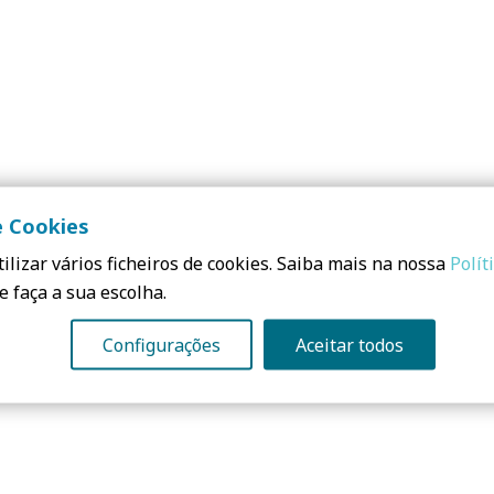
periência prática, a formação inclui uma componente práti
e Cookies
ica é desenhada para reforçar a aprendizagem e assegurar a
ilizar vários ficheiros de cookies. Saiba mais na nossa
Polít
mento destes sistemas. Destinado a profissionais de arqui
e faça a sua escolha.
atualizados e práticos sobre a seleção e instalação de sis
Configurações
Aceitar todos