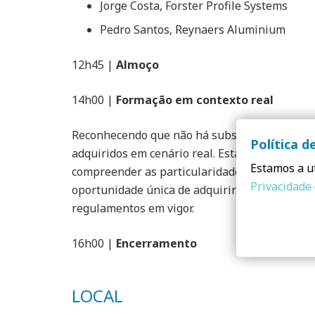
Jorge Costa, Forster Profile Systems
Pedro Santos, Reynaers Aluminium
12h45 |
Almoço
14h00 |
Formação em contexto real
Reconhecendo que não há substituto para a ex
Política d
adquiridos em cenário real. Esta sessão prát
Estamos a ut
compreender as particularidades e o comporta
Privacidade
oportunidade única de adquirir conhecimentos 
regulamentos em vigor.
16h00 |
Encerramento
LOCAL