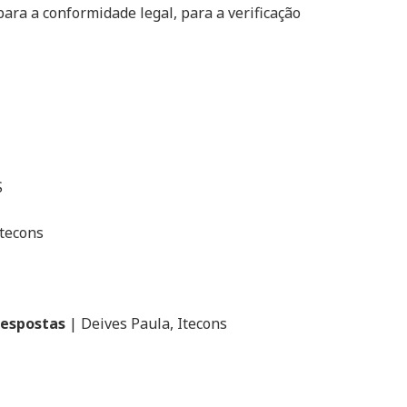
ra a conformidade legal, para a verificação
S
Itecons
 Respostas
| Deives Paula, Itecons