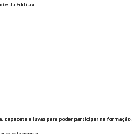
te do Edifício
, capacete e luvas para poder participar na formação
.
avor, seja pontual.