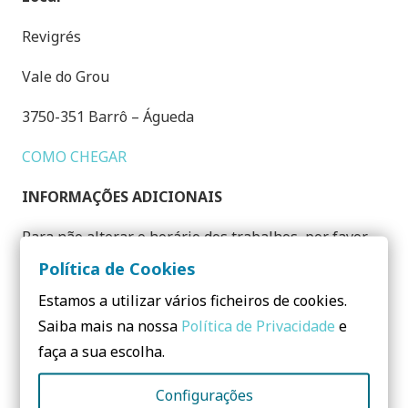
Revigrés
Vale do Grou
3750-351 Barrô – Águeda
COMO CHEGAR
INFORMAÇÕES ADICIONAIS
Para não alterar o horário dos trabalhos, por favor,
seja pontual.
Política de Cookies
Estamos a utilizar vários ficheiros de cookies.
(Lotação máxima: 30 pessoas)
Saiba mais na nossa
Política de Privacidade
e
faça a sua escolha.
Partilhar:
Configurações