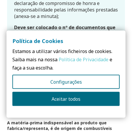
declaração de compromisso de honra e
responsabilidade pelas informações prestadas
(anexa-se a minuta);
Deve ser colocado o nº de documentos que
comprovam a resposta dada.
Política de Cookies
Cada documento deve ter a inscrição referente
Estamos a utilizar vários ficheiros de cookies.
ao critério que pretende comprovar.
Saiba mais na nossa
Política de Privacidade
e
Alguma questão específica deve ser enviada
faça a sua escolha.
para
sustainablevalue@csustentavel.com
Configurações
Categoria E
Aceitar todos
Preâmbulo
A matéria-prima indispensável ao produto que
fabrica/representa, é de origem de combustíveis