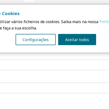
e Cookies
na em:
Requisitos para obtencao do sv is
ilizar vários ficheiros de cookies. Saiba mais na nossa
Polít
e faça a sua escolha.
o
Configurações
Aceitar todos