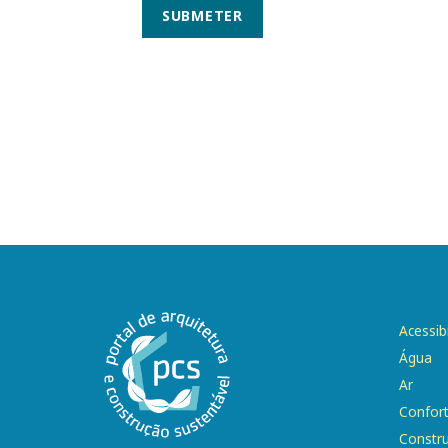
SUBMETER
Acessib
Água
Ar
Confor
Constr