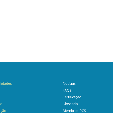
ilidades
Notícias
FAQs
Certificação
to
Glossário
ução
Membros PCS