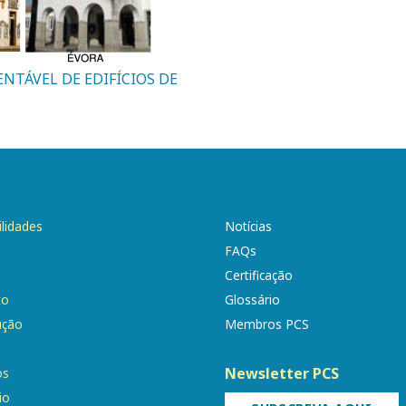
ENTÁVEL DE EDIFÍCIOS DE
ilidades
Notícias
FAQs
Certificação
to
Glossário
ução
Membros PCS
Newsletter PCS
os
io