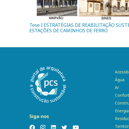
Tese I ESTRATÉGIAS DE REABILITAÇÃO SUST
ESTAÇÕES DE CAMINHOS DE FERRO
Acessib
Água
Ar
Confor
Constr
Energia
Siga-nos
Resídu
Territór