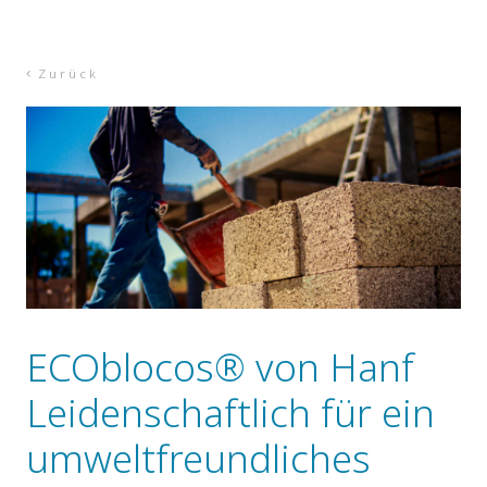
Zurück
ECOblocos® von Hanf
Leidenschaftlich für ein
umweltfreundliches