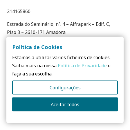
214165860
Estrada do Seminário, nº. 4 – Alfrapark – Edif. C,
Piso 3 – 2610-171 Amadora
Portugal
Política de Cookies
Estamos a utilizar vários ficheiros de cookies.
Teilen:
Saiba mais na nossa
Política de Privacidade
e
faça a sua escolha.
Configurações
Noch Fragen? Senden Sie mir
Aceitar todos
eine Nachricht: