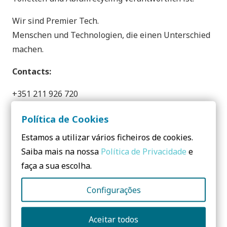
Wir sind Premier Tech.
Menschen und Technologien, die einen Unterschied
machen.
Contacts:
+351 211 926 720
Rua da Cerâmica
Política de Cookies
Broega 2870-502. Montijo
Estamos a utilizar vários ficheiros de cookies.
PORTUGAL
Saiba mais na nossa
Política de Privacidade
e
faça a sua escolha.
Teilen:
Configurações
Aceitar todos