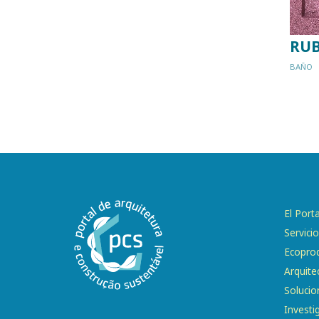
RUB
BAÑO
El Porta
Servici
Ecopro
Arquite
Solucio
Investi