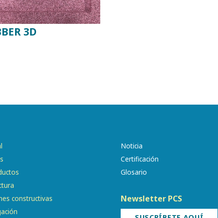
BER 3D
l
Noticia
os
Certificación
ductos
Glosario
ctura
Newsletter PCS
nes constructivas
gación
SUSCRÍBETE AQUÍ